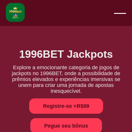
1996BET Jackpots
Explore a emocionante categoria de jogos de
jackpots no 1996BET, onde a possibilidade de
prêmios elevados e experiências imersivas se
unem para criar uma jornada de apostas
inesquecível.
Registre-se +R$99
Pegue seu bônus