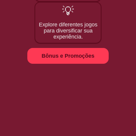
💡
Explore diferentes jogos
para diversificar sua
experiência.
Bônus e Promoções