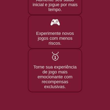
inicial e jogue por mais
tempo.
🎮
Experimente novos
jogos com menos
riscos.
🥇
Torne sua experiência
de jogo mais
emocionante com
recompensas
exclusivas.