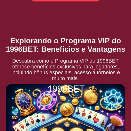
Explorando o Programa VIP do
1996BET: Benefícios e Vantagens
Descubra como o Programa VIP do 1996BET
oferece benefícios exclusivos para jogadores,
incluindo bônus especiais, acesso a torneios e
muito mais.